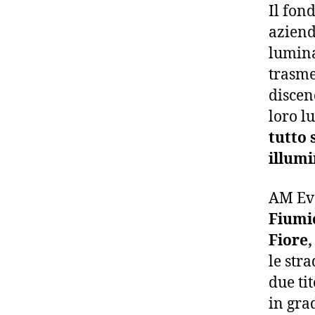
Il fon
aziend
lumina
trasme
discen
loro l
tutto 
illum
AM Eve
Fiumi
Fiore,
le stra
due ti
in gra