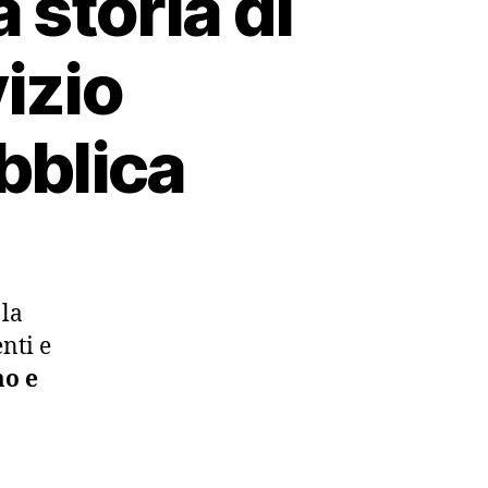
 storia di
vizio
bblica
 la
nti e
o e