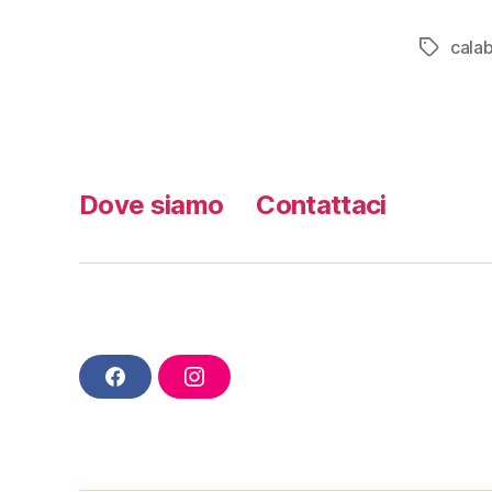
calab
Tag
Dove siamo
Contattaci
F
I
A
N
C
S
E
T
B
A