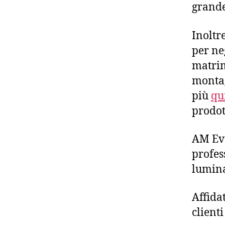
grande
Inoltr
per ne
matrim
montag
più
qu
prodott
AM Eve
profes
lumina
Affidat
clienti