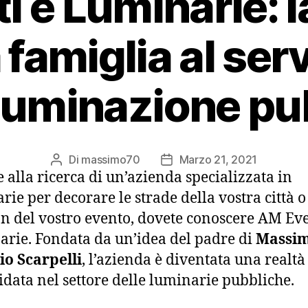
 e Luminarie: la
famiglia al ser
illuminazione pu
Di
massimo70
Marzo 21, 2021
Autore
Data
te alla ricerca di un’azienda specializzata in
articolo
dell'articolo
rie per decorare le strade della vostra città o
on del vostro evento, dovete conoscere AM Eve
rie. Fondata da un’idea del padre di
Massim
o Scarpelli
, l’azienda è diventata una realtà
idata nel settore delle luminarie pubbliche.