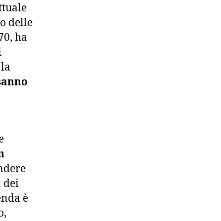
ttuale
o delle
70, ha
i
 la
sanno
e
n
endere
à dei
enda è
o,