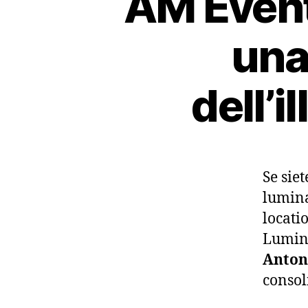
AM Eventi
una 
dell’
Se sie
lumina
locati
Lumina
Antoni
consol