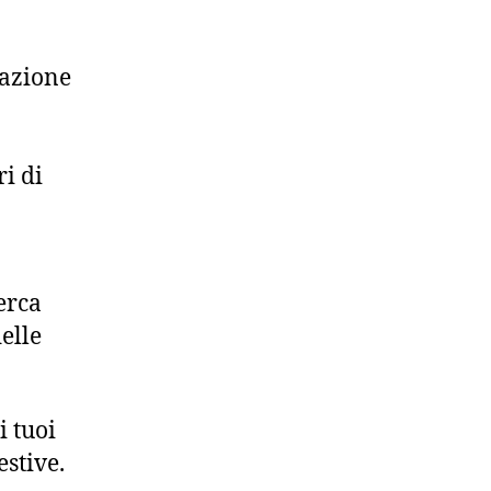
nazione
ri di
erca
elle
i tuoi
estive.