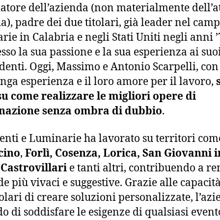
datore dell’azienda (non materialmente dell’a
a), padre dei due titolari, già leader nel camp
rie in Calabria e negli Stati Uniti negli anni ’
sso la sua passione e la sua esperienza ai suo
denti. Oggi, Massimo e Antonio Scarpelli, con
unga esperienza e il loro amore per il lavoro,
su come realizzare le migliori opere di
inazione senza ombra di dubbio
.
nti e Luminarie ha lavorato su territori com
cino
,
Forlì, Cosenza, Lorica, San Giovanni i
 Castrovillari
e tanti altri, contribuendo a r
de più vivaci e suggestive. Grazie alle capacit
tolari di creare soluzioni personalizzate, l’azi
do di soddisfare le esigenze di qualsiasi event